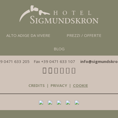
ALTO ADIGE DA VIVERE
PREZZI / OFFERTE
Bologna
|
Strada del Vino 66 | I - 39057 Frangarto | Alto Adige |
BLOG
P.IVA 01669160218
39 0471 633 205 Fax +39 0471 633 107
info@sigmundskro
CREDITS
|
PRIVACY
|
COOKIE