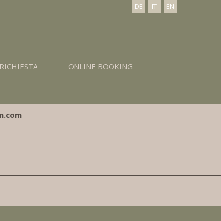
DE
IT
EN
RICHIESTA
ONLINE BOOKING
 Italia
n.com